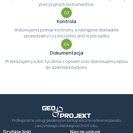
precyzyjnych instrumentów.
03
Kontrola
Wykonujemy pomiar kontrolny, a następnie dokładnie
sprawdzamy czy wszystko jest w porządku.
04
Dokumentacja
Przekazujemy szkic tyczenia z opisem oraz dokonujemy wpisu
do dziennika budowy.
Profesjonalne usługi geodezyjne i kartograficzne na terenie powiatu
cieszyńskiego i bielskiego od 2009 roku.
Szybkie linki
Nasze usługi