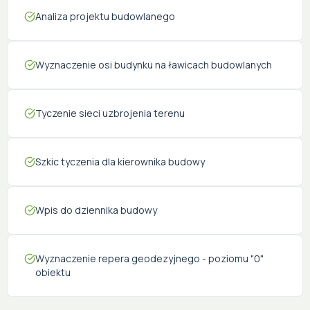
Analiza projektu budowlanego
Cena
Powierzchnia
Pokoje
Wyznaczenie osi budynku na ławicach budowlanych
Zapytaj o ofertę
Tyczenie sieci uzbrojenia terenu
Zamknij
Szkic tyczenia dla kierownika budowy
Wpis do dziennika budowy
Wyznaczenie repera geodezyjnego - poziomu "0"
obiektu