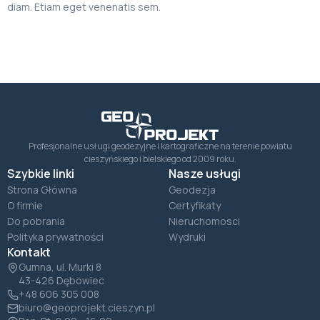
diam. Etiam eget venenatis sem.
Zapytaj o ofertę
Zamknij
Profesjonalne usługi geodezyjne i kartograficzne na terenie powiatu
cieszyńskiego i bielskiego od 2009 roku.
Szybkie linki
Nasze usługi
Strona Główna
Geodezja
O firmie
Certyfikaty
Do pobrania
Nieruchomosci
Polityka prywatności
Wydruki
Kontakt
Gumna, ul. Murki 8
43-426 Dębowiec
+48 606 305 008
biuro@geoprojekt.cieszyn.pl