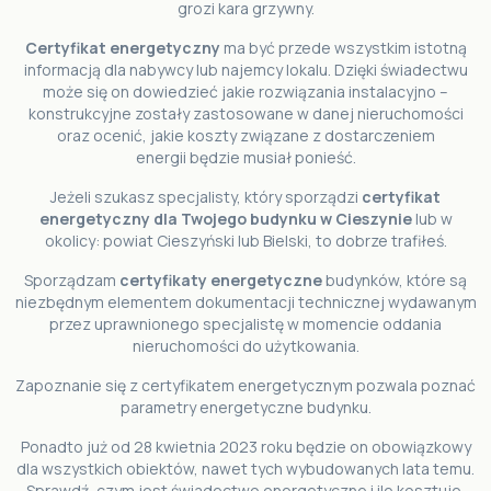
grozi kara grzywny.
Certyfikat energetyczny
ma być przede wszystkim istotną
informacją dla nabywcy lub najemcy lokalu. Dzięki świadectwu
może się on dowiedzieć jakie rozwiązania instalacyjno –
konstrukcyjne zostały zastosowane w danej nieruchomości
oraz ocenić, jakie koszty związane z dostarczeniem
energii będzie musiał ponieść.
Jeżeli szukasz specjalisty, który sporządzi
certyfikat
energetyczny dla Twojego budynku w Cieszynie
lub w
okolicy: powiat Cieszyński lub Bielski, to dobrze trafiłeś.
Sporządzam
certyfikaty energetyczne
budynków, które są
niezbędnym elementem dokumentacji technicznej wydawanym
przez uprawnionego specjalistę w momencie oddania
nieruchomości do użytkowania.
Zapoznanie się z certyfikatem energetycznym pozwala poznać
parametry energetyczne budynku.
Ponadto już od 28 kwietnia 2023 roku będzie on obowiązkowy
dla wszystkich obiektów, nawet tych wybudowanych lata temu.
Sprawdź, czym jest świadectwo energetyczne i ile kosztuje.