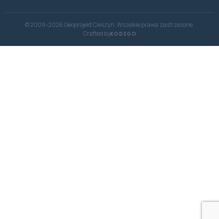
© 2009–2026 Geoprojekt Cieszyn. Wszelkie prawa zastrzeżone.
Crafted by