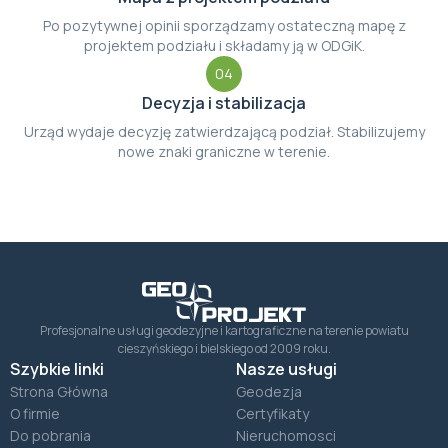
Po pozytywnej opinii sporządzamy ostateczną mapę z
projektem podziału i składamy ją w ODGiK.
04
Decyzja i stabilizacja
Urząd wydaje decyzję zatwierdzającą podział. Stabilizujemy
nowe znaki graniczne w terenie.
Profesjonalne usługi geodezyjne i kartograficzne na terenie powiatu
cieszyńskiego i bielskiego od 2009 roku.
Szybkie linki
Nasze usługi
Strona Główna
Geodezja
O firmie
Certyfikaty
Do pobrania
Nieruchomosci