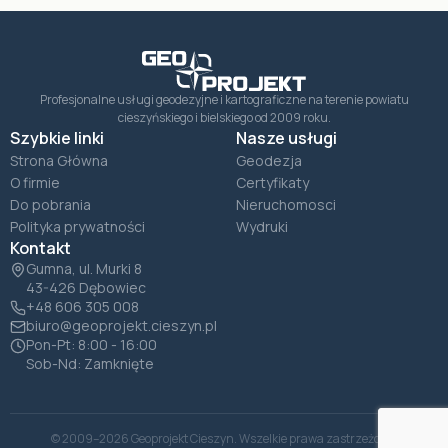
Profesjonalne usługi geodezyjne i kartograficzne na terenie powiatu
cieszyńskiego i bielskiego od 2009 roku.
Szybkie linki
Nasze usługi
Strona Główna
Geodezja
O firmie
Certyfikaty
Do pobrania
Nieruchomosci
Polityka prywatności
Wydruki
Kontakt
Gumna, ul. Murki 8
43-426 Dębowiec
+48 606 305 008
biuro@geoprojekt.cieszyn.pl
Pon-Pt: 8:00 - 16:00
Sob-Nd: Zamknięte
© 2009–2026 Geoprojekt Cieszyn. Wszelkie prawa zastrzeżone.