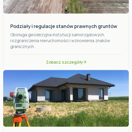
Podziały i regulacje stanów prawnych gruntów
Obsługa geodezyjna instytucji samorządowych,
rozgraniczenia nieruchomości i wznowienia znaków
Cena
Powierzchnia
Pokoje
granicznych.
Zapytaj o ofertę
Zobacz szczegóły
Zamknij